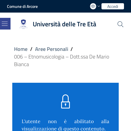
Comune di Arcore
Accedi
Università delle Tre Età
Menu
Home
/
Aree Personali
/
006 – Etnomusicologia – Dott.ssa De Mario
Bianca
L'utente non è abilitato alla
visualizzazione di questo contenuto.