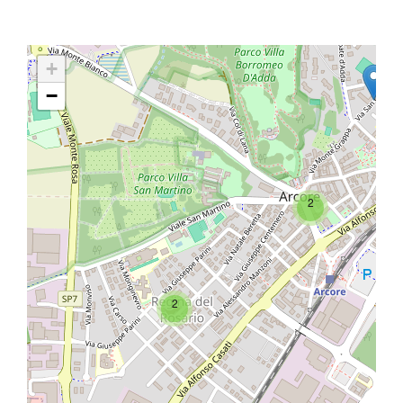
+
−
2
2